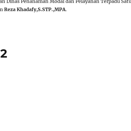
an Dinas Penanaman Modal dan Pelayanan Terpadu Sat
am
Reza Khadafy,S.STP.,MPA
.
22