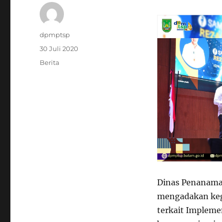
Penulis
dpmptsp
Diposkan
30 Juli 2020
pada
Kategori
Berita
Dinas Penanama
mengadakan kegi
terkait Impleme