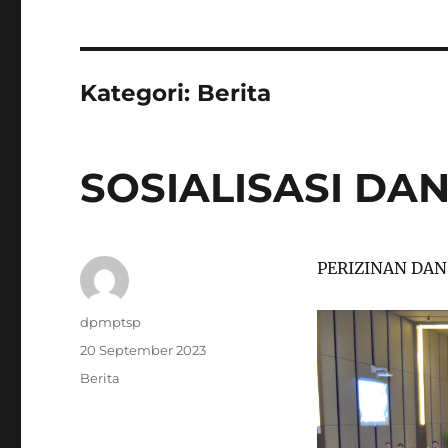
Kategori:
Berita
SOSIALISASI DA
PERIZINAN DAN
Penulis
dpmptsp
Diposkan
20 September 2023
pada
Kategori
Berita