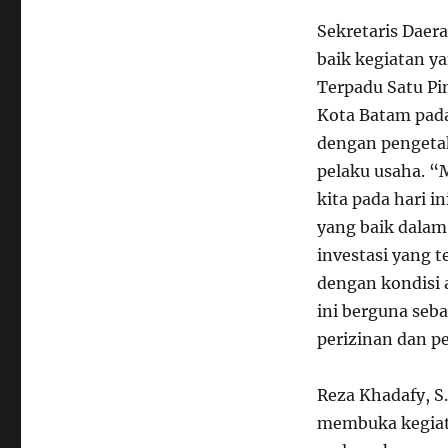
Sekretaris Daer
baik kegiatan y
Terpadu Satu Pi
Kota Batam pad
dengan pengetah
pelaku usaha. “
kita pada hari 
yang baik dalam 
investasi yang t
dengan kondisi a
ini berguna seb
perizinan dan p
Reza Khadafy, S
membuka kegiata