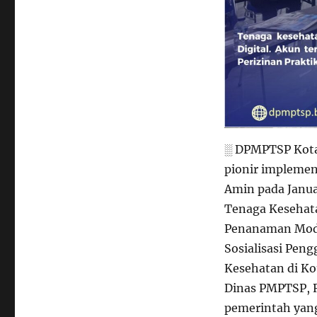
░ DPMPTSP Kota 
pionir implemen
Amin pada Janua
Tenaga Kesehata
Penanaman Moda
Sosialisasi Pen
Kesehatan di Kot
Dinas PMPTSP, R
pemerintah yang