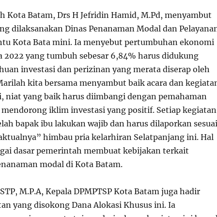
ah Kota Batam, Drs H Jefridin Hamid, M.Pd, menyambut
ang dilaksanakan Dinas Penanaman Modal dan Pelayana
ntu Kota Bata mini. Ia menyebut pertumbuhan ekonomi
a 2022 yang tumbuh sebesar 6,84% harus didukung
uan investasi dan perizinan yang merata diserap oleh
Marilah kita bersama menyambut baik acara dan kegiata
ini, niat yang baik harus diimbangi dengan pemahaman
mendorong iklim investasi yang positif. Setiap kegiatan
elah bapak ibu lakukan wajib dan harus dilaporkan sesua
ktualnya” himbau pria kelarhiran Selatpanjang ini. Hal
agai dasar pemerintah membuat kebijakan terkait
enanaman modal di Kota Batam.
.STP, M.P.A, Kepala DPMPTSP Kota Batam juga hadir
n yang disokong Dana Alokasi Khusus ini. Ia