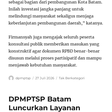
sebagai bagian dari pembangunan Kota Batam.
Inilah investasi jangka panjang untuk
melindungi masyarakat sekaligus menjaga
keberlanjutan pembangunan daerah,” katanya.
Firmansyah juga mengajak seluruh peserta
konsultasi publik memberikan masukan yang
konstruktif agar dokumen RPBD benar-benar
disusun melalui proses partisipatif dan mampu
menjawab kebutuhan masyarakat.
Penulis
Diposkan
Kategori
dpmptsp
27 Juli 2026
Tak Berkategori
pada
DPMPTSP Batam
Luncurkan Layanan