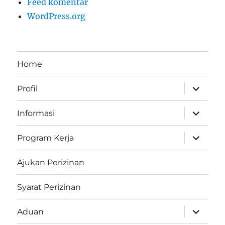
Feed komentar
WordPress.org
Home
perlebar
Profil
menu
anak
perlebar
Informasi
menu
anak
perlebar
Program Kerja
menu
anak
Ajukan Perizinan
Syarat Perizinan
perlebar
Aduan
menu
anak