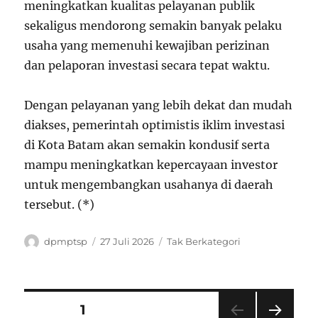
meningkatkan kualitas pelayanan publik
sekaligus mendorong semakin banyak pelaku
usaha yang memenuhi kewajiban perizinan
dan pelaporan investasi secara tepat waktu.
Dengan pelayanan yang lebih dekat dan mudah
diakses, pemerintah optimistis iklim investasi
di Kota Batam akan semakin kondusif serta
mampu meningkatkan kepercayaan investor
untuk mengembangkan usahanya di daerah
tersebut. (*)
Penulis
Diposkan
Kategori
dpmptsp
27 Juli 2026
Tak Berkategori
pada
Paginasi
LAMAN
1