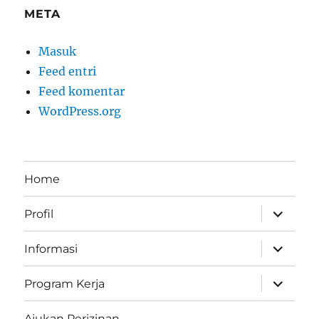
META
Masuk
Feed entri
Feed komentar
WordPress.org
Home
perlebar
Profil
menu
anak
perlebar
Informasi
menu
anak
perlebar
Program Kerja
menu
anak
Ajukan Perizinan