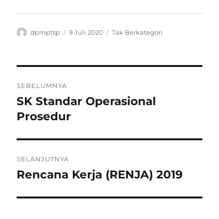
Penulis
Diposkan
Kategori
dpmptsp
9 Juli 2020
Tak Berkategori
pada
Navigasi
SEBELUMNYA
pos
SK Standar Operasional
Pos
sebelumnya:
Prosedur
SELANJUTNYA
Rencana Kerja (RENJA) 2019
Pos
berikutnya: