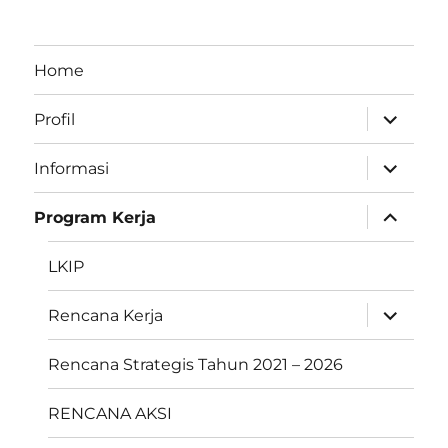
Home
perlebar
Profil
menu
anak
perlebar
Informasi
menu
anak
perlebar
Program Kerja
menu
anak
LKIP
perlebar
Rencana Kerja
menu
anak
Rencana Strategis Tahun 2021 – 2026
RENCANA AKSI