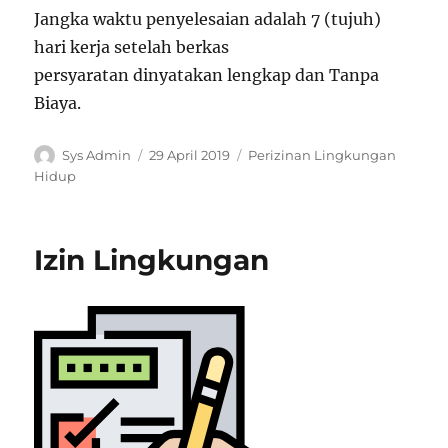
Jangka waktu penyelesaian adalah 7 (tujuh)
hari kerja setelah berkas
persyaratan dinyatakan lengkap dan Tanpa
Biaya.
Penulis
Diposkan
Kategori
Sys Admin
29 April 2019
Perizinan Lingkungan
pada
Hidup
Izin Lingkungan